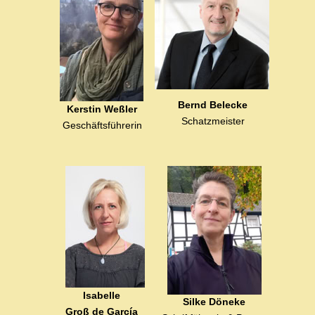
Bernd Belecke
Kerstin Weßler
Schatzmeister
Geschäftsführerin
Isabelle
Silke Döneke
Groß de García